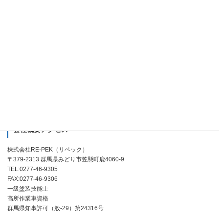
よくある質問
お問い合わせ
外注施工者募集
会社案内
個人情報の取り扱いについて
会社概要アクセス
株式会社RE-PEK（リペック）
〒379-2313 群馬県みどり市笠懸町鹿4060-9
TEL:0277-46-9305
FAX:0277-46-9306
一級塗装技能士
高所作業車資格
群馬県知事許可（般-29）第24316号