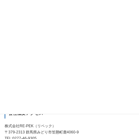
お客様へ5つの安心
施工事例
お客様の声
よくある質問
お問い合わせ
外注施工者募集
会社案内
個人情報の取り扱いについて
会社概要アクセス
株式会社RE-PEK（リペック）
〒379-2313 群馬県みどり市笠懸町鹿4060-9
TEL:0277-46-9305