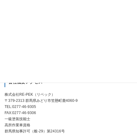
よくある質問
お問い合わせ
外注施工者募集
会社案内
個人情報の取り扱いについて
会社概要アクセス
株式会社RE-PEK（リペック）
〒379-2313 群馬県みどり市笠懸町鹿4060-9
TEL:0277-46-9305
FAX:0277-46-9306
一級塗装技能士
高所作業車資格
群馬県知事許可（般-29）第24316号