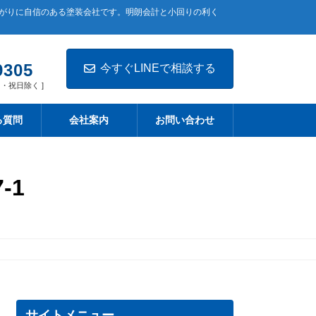
上がりに自信のある塗装会社です。明朗会計と小回りの利く
9305
今すぐLINEで相談する
 土日・祝日除く ]
る質問
会社案内
お問い合わせ
-1
サイトメニュー