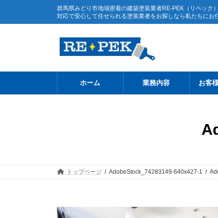
コ
ナ
群馬県みどり市地域密着の建築塗装業者RE-PEK（リペッ
ン
ビ
対応で安心して任せられる塗装業者をお探しなら私たちにお
テ
ゲ
ン
ー
ツ
シ
へ
ョ
ス
ン
キ
に
ホーム
業務内容
お客様
ッ
移
プ
動
A
トップページ
AdobeStock_74283149-640x427-1
Ad